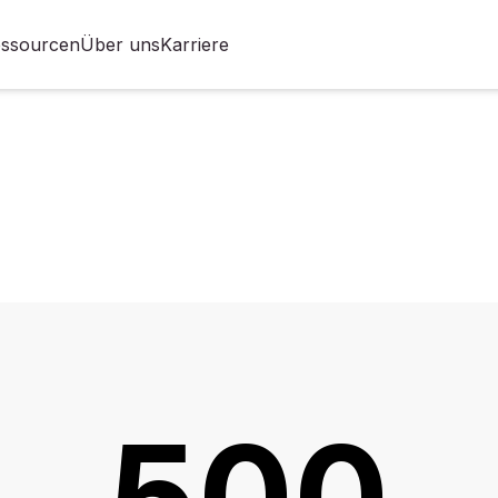
ssourcen
Über uns
Karriere
500