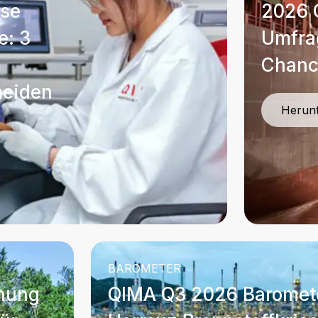
ise
2026 
e: 3
Umfrag
m
Chan
meiden
Herun
BAROMETER
nung
QIMA Q3 2026 Baromet