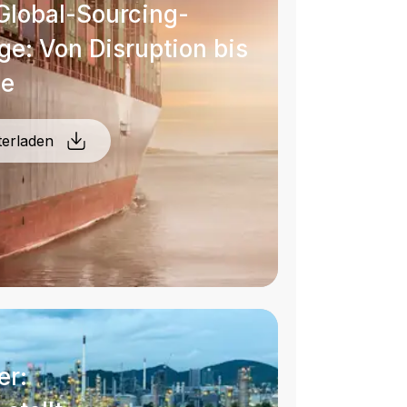
Global-Sourcing-
e: Von Disruption bis
ce
terladen
er: