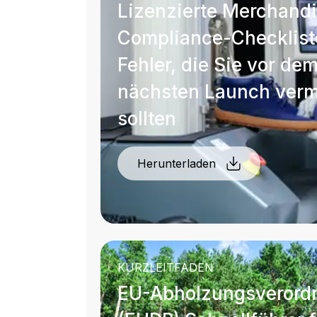
Lizenzierte Merchand
Compliance-Checklist
Fehler, die Sie vor de
nächsten Launch ver
sollten
Herunterladen
KURZLEITFADEN
EU-Abholzungsverord