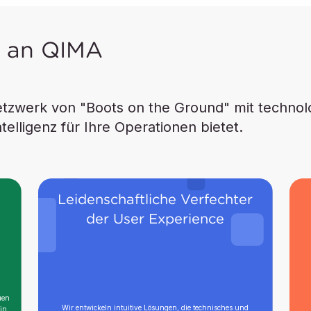
e an QIMA
tzwerk von "Boots on the Ground" mit technolo
elligenz für Ihre Operationen bietet.
Leidenschaftliche Verfechter
der User Experience
uen
Wir entwickeln intuitive Lösungen, die technisches und
in