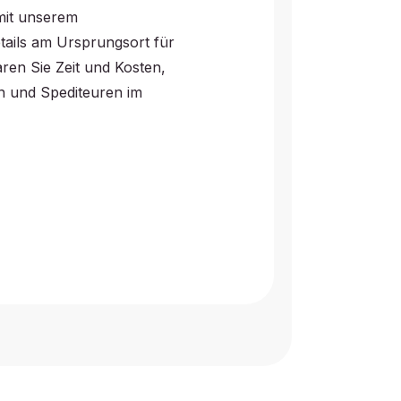
ernational anerkannten
tandards in Ihrer Lieferkette
ert den Zugang zu globalen
Ihre Verbraucher.