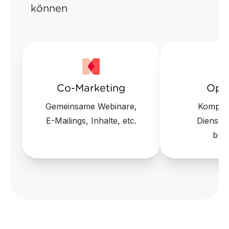
können
Co-Marketing
Oper
Gemeinsame Webinare,
Komple
E-Mailings, Inhalte, etc.
Dienstle
bün