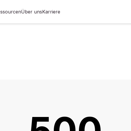
ssourcen
Über uns
Karriere
500