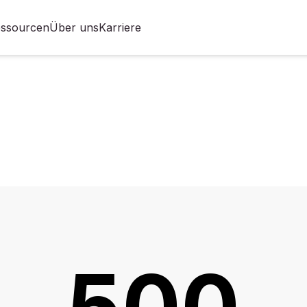
ssourcen
Über uns
Karriere
500