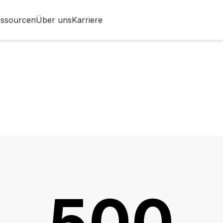
ssourcen
Über uns
Karriere
500