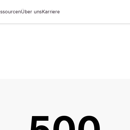
ssourcen
Über uns
Karriere
500